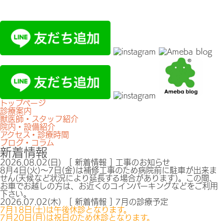
トップページ
診療案内
獣医師・スタッフ紹介
院内・設備紹介
アクセス・診療時間
ブログ・コラム
新着情報
2026.08.02(日) [ 新着情報 ]
工事のお知らせ
8月4日(火)〜7日(金)は補修工事のため病院前に駐車が出来ま
せん(天候など状況により延長する場合があります)。この間、
お車でお越しの方は、お近くのコインパーキングなどをご利用
下さい。
2026.07.02(木) [ 新着情報 ]
7月の診療予定
7月18日(土)は午後休診となります。
7月20日(月)は祝日のため休診となります。