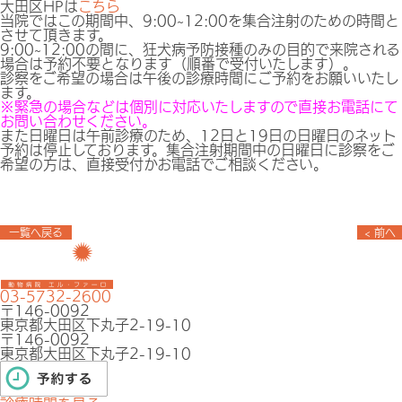
大田区HPは
こちら
当院ではこの期間中、9:00~12:00を集合注射のための時間と
させて頂きます。
9:00~12:00の間に、狂犬病予防接種のみの目的で来院される
場合は予約不要となります（順番で受付いたします）。
診察をご希望の場合は午後の診療時間にご予約をお願いいたし
ます。
※緊急の場合などは個別に対応いたしますので直接お電話にて
お問い合わせください。
また日曜日は午前診療のため、12日と19日の日曜日のネット
予約は停止しております。集合注射期間中の日曜日に診察をご
希望の方は、直接受付かお電話でご相談ください。
一覧へ戻る
< 前へ
03-5732-2600
〒146-0092
東京都大田区下丸子2-19-10
〒146-0092
東京都大田区下丸子2-19-10