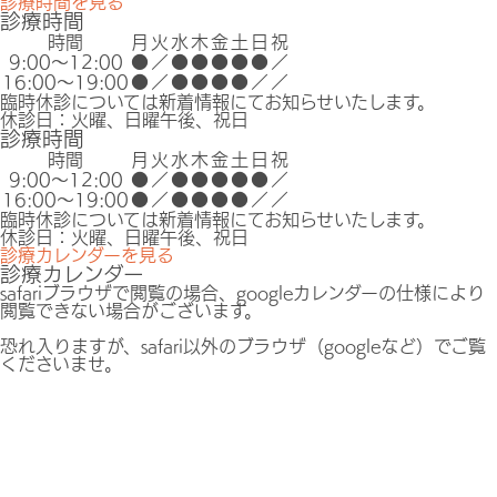
診療時間を見る
診療時間
時間
月
火
水
木
金
土
日
祝
9:00〜12:00
●
／
●
●
●
●
●
／
16:00〜19:00
●
／
●
●
●
●
／
／
臨時休診については新着情報にてお知らせいたします。
休診日：火曜、日曜午後、祝日
診療時間
時間
月
火
水
木
金
土
日
祝
9:00〜12:00
●
／
●
●
●
●
●
／
16:00〜19:00
●
／
●
●
●
●
／
／
臨時休診については新着情報にてお知らせいたします。
休診日：火曜、日曜午後、祝日
診療カレンダーを見る
診療カレンダー
safariブラウザで閲覧の場合、googleカレンダーの仕様により
閲覧できない場合がございます。
恐れ入りますが、safari以外のブラウザ（googleなど）でご覧
くださいませ。