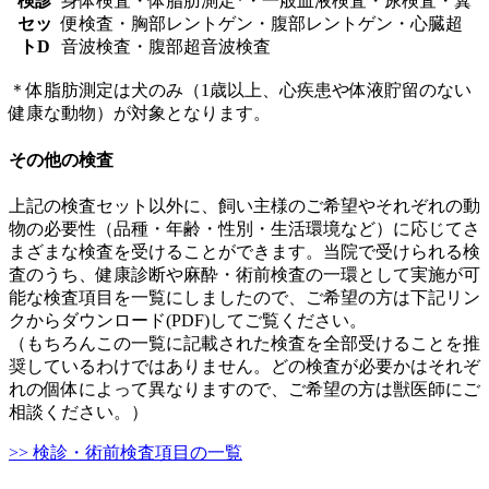
検診
身体検査・体脂肪測定*・一般血液検査・尿検査・糞
セッ
便検査・胸部レントゲン・腹部レントゲン・心臓超
トD
音波検査・腹部超音波検査
＊体脂肪測定は犬のみ（1歳以上、心疾患や体液貯留のない
健康な動物）が対象となります。
その他の検査
上記の検査セット以外に、飼い主様のご希望やそれぞれの動
物の必要性（品種・年齢・性別・生活環境など）に応じてさ
まざまな検査を受けることができます。当院で受けられる検
査のうち、健康診断や麻酔・術前検査の一環として実施が可
能な検査項目を一覧にしましたので、ご希望の方は下記リン
クからダウンロード(PDF)してご覧ください。
（もちろんこの一覧に記載された検査を全部受けることを推
奨しているわけではありません。どの検査が必要かはそれぞ
れの個体によって異なりますので、ご希望の方は獣医師にご
相談ください。）
>> 検診・術前検査項目の一覧