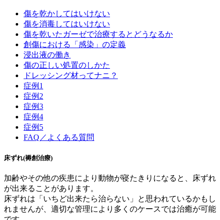
傷を乾かしてはいけない
傷を消毒してはいけない
傷を乾いたガーゼで治療するとどうなるか
創傷における「感染」の定義
浸出液の働き
傷の正しい処置のしかた
ドレッシング材ってナニ？
症例1
症例2
症例3
症例4
症例5
FAQ／よくある質問
床ずれ(褥創治療)
加齢やその他の疾患により動物が寝たきりになると、床ずれ
が出来ることがあります。
床ずれは「いちど出来たら治らない」と思われているかもし
れませんが、適切な管理により多くのケースでは治癒が可能
です。