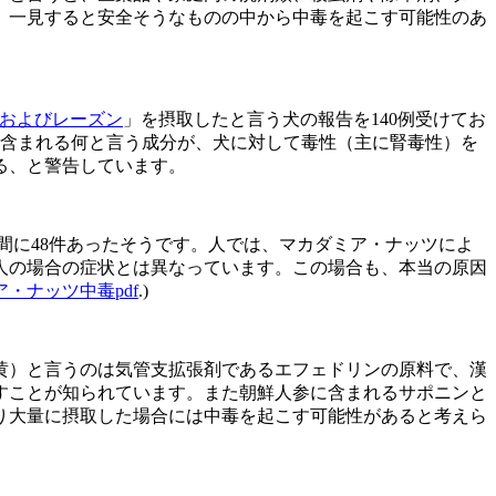
、一見すると安全そうなものの中から中毒を起こす可能性のあ
およびレーズン
」を摂取したと言う犬の報告を140例受けてお
に含まれる何と言う成分が、犬に対して毒性（主に腎毒性）を
る、と警告しています。
の間に48件あったそうです。人では、マカダミア・ナッツによ
人の場合の症状とは異なっています。この場合も、本当の原因
・ナッツ中毒pdf
.)
黄）と言うのは気管支拡張剤であるエフェドリンの原料で、漢
すことが知られています。また朝鮮人参に含まれるサポニンと
り大量に摂取した場合には中毒を起こす可能性があると考えら