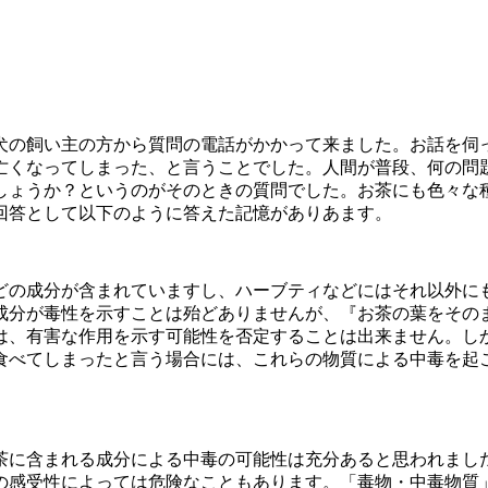
犬の飼い主の方から質問の電話がかかって来ました。お話を伺
亡くなってしまった、と言うことでした。人間が普段、何の問
しょうか？というのがそのときの質問でした。お茶にも色々な
回答として以下のように答えた記憶がありあます。
どの成分が含まれていますし、ハーブティなどにはそれ以外に
成分が毒性を示すことは殆どありませんが、『お茶の葉をその
は、有害な作用を示す可能性を否定することは出来ません。し
食べてしまったと言う場合には、これらの物質による中毒を起
茶に含まれる成分による中毒の可能性は充分あると思われまし
の感受性によっては危険なこともあります。「毒物・中毒物質