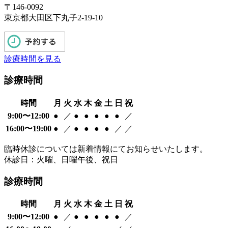
〒146-0092
東京都大田区下丸子2-19-10
診療時間を見る
診療時間
時間
月
火
水
木
金
土
日
祝
9:00〜12:00
●
／
●
●
●
●
●
／
16:00〜19:00
●
／
●
●
●
●
／
／
臨時休診については新着情報にてお知らせいたします。
休診日：火曜、日曜午後、祝日
診療時間
時間
月
火
水
木
金
土
日
祝
9:00〜12:00
●
／
●
●
●
●
●
／