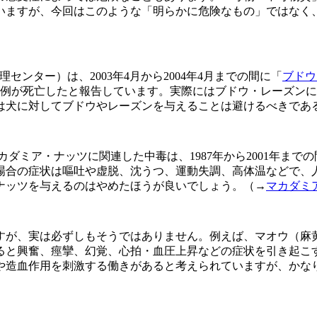
いますが、今回はこのような「明らかに危険なもの」ではなく
センター）は、2003年4月から2004年4月までの間に「
ブドウ
7例が死亡したと報告しています。実際にはブドウ・レーズン
は犬に対してブドウやレーズンを与えることは避けるべきであ
ダミア・ナッツに関連した中毒は、1987年から2001年まで
場合の症状は嘔吐や虚脱、沈うつ、運動失調、高体温などで、
ナッツを与えるのはやめたほうが良いでしょう。（→
マカダミア
すが、実は必ずしもそうではありません。例えば、マオウ（麻
ると興奮、痙攣、幻覚、心拍・血圧上昇などの症状を引き起こ
や造血作用を刺激する働きがあると考えられていますが、かな