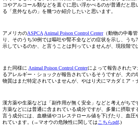
コやアルコール類などを直ぐに思い浮かべるのが普通だと思
る「意外なもの」を幾つか紹介したいと思います。
アメリカの
ASPCA
Animal Poison Control Center
（動物の中毒管理
り、そのうち50例では嘔吐や腎不全などの症状を示し、うち
示しているのか、と言うことは判っていませんが、現段階で
また同様に
Animal Poison Control Center
によって報告されたマカ
るアレルギー・ショックが報告されているそうですが、犬の
物質はまだ特定されていませんが、やはり犬にマカダミア・
漢方薬や生薬などは「副作用が無く安全」などと考えがちで
方薬などには普通に含まれている成分ですが、多量に摂取す
言う成分には、血糖値やコレステロール値を下げたり、血圧
れています。(→マオウの危険性に関しては
こちらpdf
.)