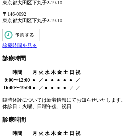
東京都大田区下丸子2-19-10
〒146-0092
東京都大田区下丸子2-19-10
診療時間を見る
診療時間
時間
月
火
水
木
金
土
日
祝
9:00〜12:00
●
／
●
●
●
●
●
／
16:00〜19:00
●
／
●
●
●
●
／
／
臨時休診については新着情報にてお知らせいたします。
休診日：火曜、日曜午後、祝日
診療時間
時間
月
火
水
木
金
土
日
祝