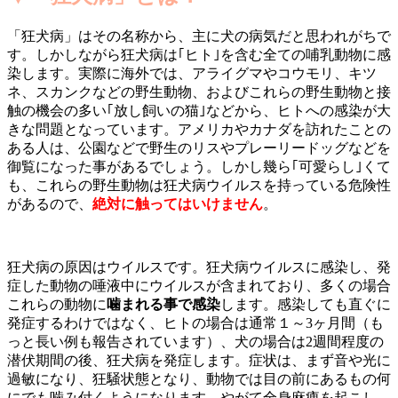
「狂犬病」はその名称から、主に犬の病気だと思われがちで
す。しかしながら狂犬病は｢ヒト｣を含む全ての哺乳動物に感
染します。実際に海外では、アライグマやコウモリ、キツ
ネ、スカンクなどの野生動物、およびこれらの野生動物と接
触の機会の多い｢放し飼いの猫｣などから、ヒトへの感染が大
きな問題となっています。アメリカやカナダを訪れたことの
ある人は、公園などで野生のリスやプレーリードッグなどを
御覧になった事があるでしょう。しかし幾ら｢可愛らし｣くて
も、これらの野生動物は狂犬病ウイルスを持っている危険性
があるので、
絶対に触ってはいけません
。
狂犬病の原因はウイルスです。狂犬病ウイルスに感染し、発
症した動物の唾液中にウイルスが含まれており、多くの場合
これらの動物に
噛まれる事で感染
します。感染しても直ぐに
発症するわけではなく、ヒトの場合は通常１～3ヶ月間（も
っと長い例も報告されています）、犬の場合は2週間程度の
潜伏期間の後、狂犬病を発症します。症状は、まず音や光に
過敏になり、狂騒状態となり、動物では目の前にあるもの何
にでも噛み付くようになります。やがて全身麻痺を起こし、