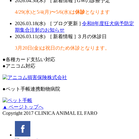
2026.04.30(木) [ 新着情報 ]
GWの診療予定
4/29(水)と5/4(月)〜5/6(水)は
休診
となります
2026.03.18(水) [ ブログ更新 ]
令和8年度狂犬病予防定
期集合注射のお知らせ
2026.03.11(水) [ 新着情報 ]
３月の休診日
3月20日(金)は祝日のため休診となります。
●
各種カード支払い対応
●
アニコム対応
●
ペット手帳連携動物病院
▲ ページトップへ
Copyright 2017 CLINICA ANIMAL EL FARO