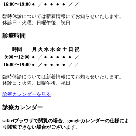
16:00〜19:00
●
／
●
●
●
●
／
／
臨時休診については新着情報にてお知らせいたします。
休診日：火曜、日曜午後、祝日
診療時間
時間
月
火
水
木
金
土
日
祝
9:00〜12:00
●
／
●
●
●
●
●
／
16:00〜19:00
●
／
●
●
●
●
／
／
臨時休診については新着情報にてお知らせいたします。
休診日：火曜、日曜午後、祝日
診療カレンダーを見る
診療カレンダー
safariブラウザで閲覧の場合、googleカレンダーの仕様によ
り閲覧できない場合がございます。