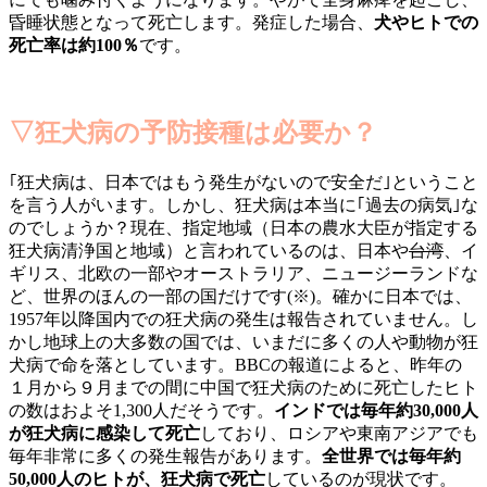
昏睡状態となって死亡します。発症した場合、
犬やヒトでの
死亡率は約100％
です。
▽狂犬病の予防接種は必要か？
｢狂犬病は、日本ではもう発生がないので安全だ｣ということ
を言う人がいます。しかし、狂犬病は本当に｢過去の病気｣な
のでしょうか？現在、指定地域（日本の農水大臣が指定する
狂犬病清浄国と地域）と言われているのは、日本や
台湾
、イ
ギリス、北欧の一部やオーストラリア、ニュージーランドな
ど、世界のほんの一部の国だけです(※)。確かに日本では、
1957年以降国内での狂犬病の発生は報告されていません。し
かし地球上の大多数の国では、いまだに多くの人や動物が狂
犬病で命を落としています。BBCの報道によると、昨年の
１月から９月までの間に中国で狂犬病のために死亡したヒト
の数はおよそ1,300人だそうです。
インドでは毎年約30,000人
が狂犬病に感染して死亡
しており、ロシアや東南アジアでも
毎年非常に多くの発生報告があります。
全世界では毎年約
50,000人のヒトが、狂犬病で死亡
しているのが現状です。