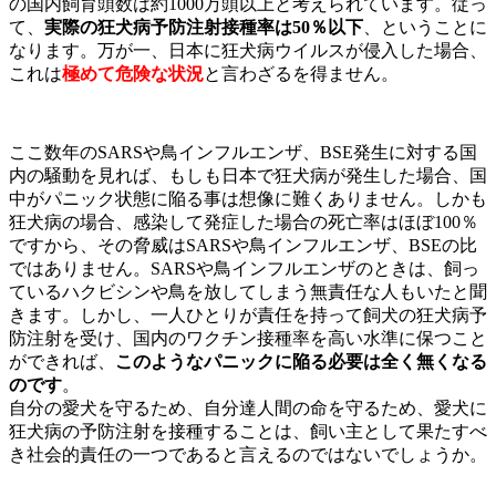
の国内飼育頭数は約1000万頭以上と考えられています。従っ
て、
実際の狂犬病予防注射接種率は50％以下
、ということに
なります。万が一、日本に狂犬病ウイルスが侵入した場合、
これは
極めて危険な状況
と言わざるを得ません。
ここ数年のSARSや鳥インフルエンザ、BSE発生に対する国
内の騒動を見れば、もしも日本で狂犬病が発生した場合、国
中がパニック状態に陥る事は想像に難くありません。しかも
狂犬病の場合、感染して発症した場合の死亡率はほぼ100％
ですから、その脅威はSARSや鳥インフルエンザ、BSEの比
ではありません。SARSや鳥インフルエンザのときは、飼っ
ているハクビシンや鳥を放してしまう無責任な人もいたと聞
きます。しかし、一人ひとりが責任を持って飼犬の狂犬病予
防注射を受け、国内のワクチン接種率を高い水準に保つこと
ができれば、
このようなパニックに陥る必要は全く無くなる
のです
。
自分の愛犬を守るため、自分達人間の命を守るため、愛犬に
狂犬病の予防注射を接種することは、飼い主として果たすべ
き社会的責任の一つであると言えるのではないでしょうか。