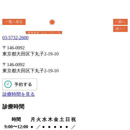
一覧へ戻る
< 前へ
次へ >
03-5732-2600
〒146-0092
東京都大田区下丸子2-19-10
〒146-0092
東京都大田区下丸子2-19-10
診療時間を見る
診療時間
時間
月
火
水
木
金
土
日
祝
9:00〜12:00
●
／
●
●
●
●
●
／