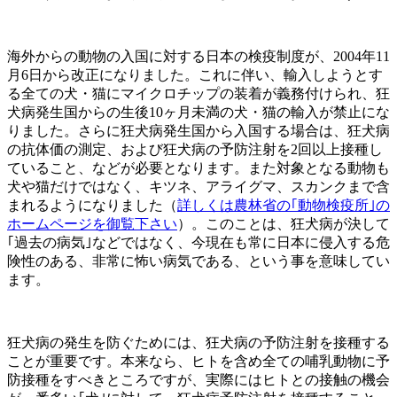
海外からの動物の入国に対する日本の検疫制度が、2004年11
月6日から改正になりました。これに伴い、輸入しようとす
る全ての犬・猫にマイクロチップの装着が義務付けられ、狂
犬病発生国からの生後10ヶ月未満の犬・猫の輸入が禁止にな
りました。さらに狂犬病発生国から入国する場合は、狂犬病
の抗体価の測定、および狂犬病の予防注射を2回以上接種し
ていること、などが必要となります。また対象となる動物も
犬や猫だけではなく、キツネ、アライグマ、スカンクまで含
まれるようになりました（
詳しくは農林省の｢動物検疫所｣の
ホームページを御覧下さい
）。このことは、狂犬病が決して
｢過去の病気｣などではなく、今現在も常に日本に侵入する危
険性のある、非常に怖い病気である、という事を意味してい
ます。
狂犬病の発生を防ぐためには、狂犬病の予防注射を接種する
ことが重要です。本来なら、ヒトを含め全ての哺乳動物に予
防接種をすべきところですが、実際にはヒトとの接触の機会