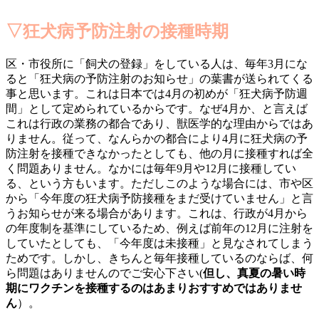
▽狂犬病予防注射の接種時期
区・市役所に「飼犬の登録」をしている人は、毎年3月にな
ると「狂犬病の予防注射のお知らせ」の葉書が送られてくる
事と思います。これは日本では4月の初めが「狂犬病予防週
間」として定められているからです。なぜ4月か、と言えば
これは行政の業務の都合であり、獣医学的な理由からではあ
りません。従って、なんらかの都合により4月に狂犬病の予
防注射を接種できなかったとしても、他の月に接種すれば全
く問題ありません。なかには毎年9月や12月に接種してい
る、という方もいます。ただしこのような場合には、市や区
から「今年度の狂犬病予防接種をまだ受けていません」と言
うお知らせが来る場合があります。これは、行政が4月から
の年度制を基準にしているため、例えば前年の12月に注射を
していたとしても、「今年度は未接種」と見なされてしまう
ためです。しかし、きちんと毎年接種しているのならば、何
ら問題はありませんのでご安心下さい(
但し、真夏の暑い時
期にワクチンを接種するのはあまりおすすめではありませ
ん
）。