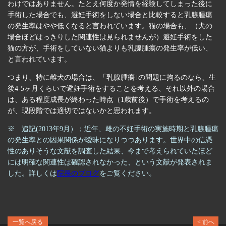
わけではありません。たとえ何度か発情を経験してしまった後に
手術した場合でも、避妊手術をしない場合と比較すると乳腺腫瘍
の発生率はやや低くなると言われています。猫の場合も、（犬の
場合ほどはっきりした関連性は見られませんが）避妊手術をした
猫の方が、手術をしていない猫よりも乳腺腫瘍の発生率が低い、
と言われています。
つまり、特に雌犬の場合は、「乳腺腫瘍｣の問題に拘るのなら、生
後4-5ヶ月くらいで避妊手術をすることを考える、それ以外の場合
は、ある程度成長が終わった時点（1歳前後）で手術を考えるの
が、現段階では適切ではないかと思われます。
※ 追記(2013年9月）；近年、雌の不妊手術の実施時期と乳腺腫瘍
の発生率との因果関係が曖昧になりつつあります。世界中の信憑
性のありそうな文献を調査した結果、今まで考えられていたほど
には明確な関連性は確認されなかった、という文献が発表されま
した。詳しくは
院長のブログ
をご覧ください。
一覧へ戻る
< 前へ