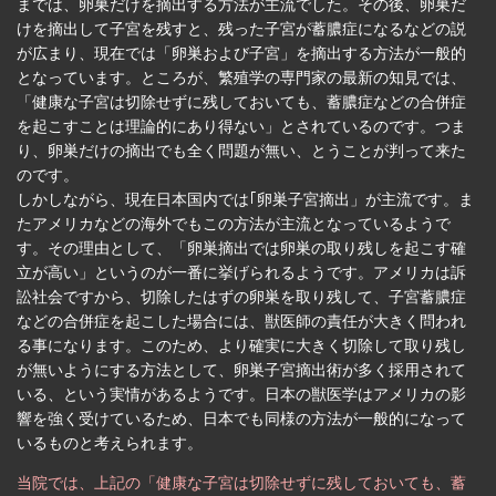
までは、卵巣だけを摘出する方法が主流でした。その後、卵巣だ
けを摘出して子宮を残すと、残った子宮が蓄膿症になるなどの説
が広まり、現在では「卵巣および子宮」を摘出する方法が一般的
となっています。ところが、繁殖学の専門家の最新の知見では、
「健康な子宮は切除せずに残しておいても、蓄膿症などの合併症
を起こすことは理論的にあり得ない」とされているのです。つま
り、卵巣だけの摘出でも全く問題が無い、とうことが判って来た
のです。
しかしながら、現在日本国内では｢卵巣子宮摘出」が主流です。ま
たアメリカなどの海外でもこの方法が主流となっているようで
す。その理由として、「卵巣摘出では卵巣の取り残しを起こす確
立が高い」というのが一番に挙げられるようです。アメリカは訴
訟社会ですから、切除したはずの卵巣を取り残して、子宮蓄膿症
などの合併症を起こした場合には、獣医師の責任が大きく問われ
る事になります。このため、より確実に大きく切除して取り残し
が無いようにする方法として、卵巣子宮摘出術が多く採用されて
いる、という実情があるようです。日本の獣医学はアメリカの影
響を強く受けているため、日本でも同様の方法が一般的になって
いるものと考えられます。
当院では、上記の「健康な子宮は切除せずに残しておいても、蓄