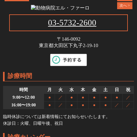
次へ >
03-5732-2600
〒146-0092
東京都大田区下丸子2-19-10
診療時間
時間
月
火
水
木
金
土
日
祝
9:00〜12:00
●
／
●
●
●
●
●
／
16:00〜19:00
●
／
●
●
●
●
／
／
臨時休診については新着情報にてお知らせいたします。
休診日：火曜、日曜午後、祝日