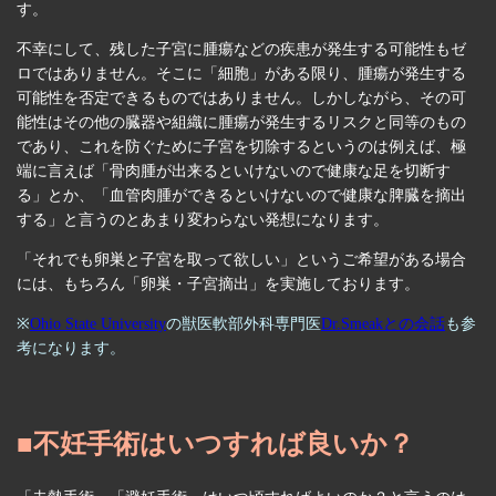
す。
不幸にして、残した子宮に腫瘍などの疾患が発生する可能性もゼ
ロではありません。そこに「細胞」がある限り、腫瘍が発生する
可能性を否定できるものではありません。しかしながら、その可
能性はその他の臓器や組織に腫瘍が発生するリスクと同等のもの
であり、これを防ぐために子宮を切除するというのは例えば、極
端に言えば「骨肉腫が出来るといけないので健康な足を切断す
る」とか、「血管肉腫ができるといけないので健康な脾臓を摘出
する」と言うのとあまり変わらない発想になります。
「それでも卵巣と子宮を取って欲しい」というご希望がある場合
には、もちろん「卵巣・子宮摘出」を実施しております。
※
Ohio State University
の獣医軟部外科専門医
Dr.Smeakとの会話
も参
考になります。
■不妊手術はいつすれば良いか？