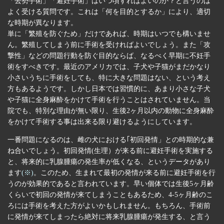
「去勢手術」「避妊手術」はいつ頃すればよいのか？と言うのは
よく受ける質問です。これは「何を目的とするか」により、適切
な時期が異なります。
単に「繁殖を防ぐため」だけであれば、時期はいつでも構いませ
ん。繁殖してしまう前に手術を受ければよいでしょう。また「攻
撃性」などの問題行動を防ぐ目的ならば、なるべく早期に不妊手
術をすべきです。最近のアメリカでは、子犬や子猫がまだかなり
小さいうちに手術をしても、特に大きな問題はない、という考え
方もあるようです。しかし日本では習慣的に、あまり小さな子犬
や子猫に全身麻酔をかけて手術を行うことはされていません。当
院でも、特別な理由が無い限り、生後2ヶ月以内の動物に全身麻酔
をかけて手術する事は出来る限り避けるようにしています。
一番問題になるのは、雌の犬における｢初回発情」との時期的な兼
ね合いでしょう。初回発情(生理）が来る前に避妊手術を実施する
と、将来的に乳腺腫瘍の発生率が低くなる、というデータがあり
ます
(※)
。このため、生まれて最初の発情が来る前に避妊手術を行
うのが効果的であると言われています。早い個体では生後5ヶ月齢
くらいで初回の発情が来てしまうこともあるため、4-5ヶ月齢のこ
ろには手術を考えた方がよいかもしれません。もちろん、手術前
に発情が来てしまったら絶対に将来乳腺腫瘍が発生する、と言う