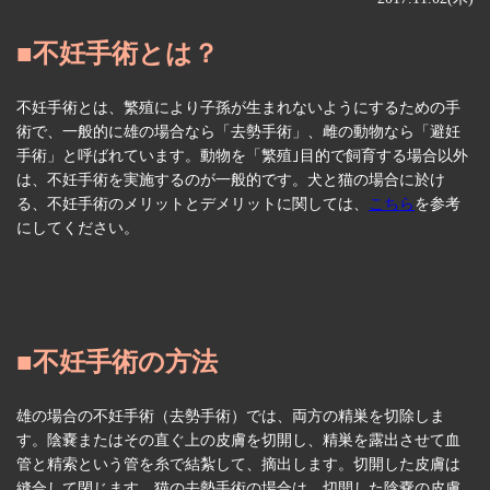
■不妊手術とは？
不妊手術とは、繁殖により子孫が生まれないようにするための手
術で、一般的に雄の場合なら「去勢手術」、雌の動物なら「避妊
手術」と呼ばれています。動物を「繁殖｣目的で飼育する場合以外
は、不妊手術を実施するのが一般的です。犬と猫の場合に於け
る、不妊手術のメリットとデメリットに関しては、
こちら
を参考
にしてください。
■不妊手術の方法
雄の場合の不妊手術（去勢手術）では、両方の精巣を切除しま
す。陰嚢またはその直ぐ上の皮膚を切開し、精巣を露出させて血
管と精索という管を糸で結紮して、摘出します。切開した皮膚は
縫合して閉じます。猫の去勢手術の場合は、切開した陰嚢の皮膚