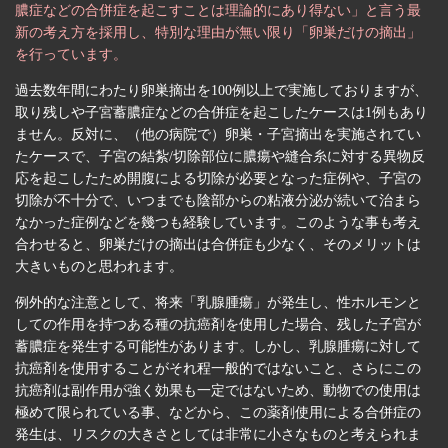
膿症などの合併症を起こすことは理論的にあり得ない」と言う最
新の考え方を採用し、特別な理由が無い限り「卵巣だけの摘出」
を行っています。
過去数年間にわたり卵巣摘出を100例以上で実施しておりますが、
取り残しや子宮蓄膿症などの合併症を起こしたケースは1例もあり
ません。反対に、（他の病院で）卵巣・子宮摘出を実施されてい
たケースで、子宮の結紮/切除部位に膿瘍や縫合糸に対する異物反
応を起こしたため開腹による切除が必要となった症例や、子宮の
切除が不十分で、いつまでも陰部からの粘液分泌が続いて治まら
なかった症例などを幾つも経験しています。このような事も考え
合わせると、卵巣だけの摘出は合併症も少なく、そのメリットは
大きいものと思われます。
例外的な注意として、将来「乳腺腫瘍」が発生し、性ホルモンと
しての作用を持つある種の抗癌剤を使用した場合、残した子宮が
蓄膿症を発生する可能性があります。しかし、乳腺腫瘍に対して
抗癌剤を使用することがそれ程一般的ではないこと、さらにこの
抗癌剤は副作用が強く効果も一定ではないため、動物での使用は
極めて限られている事、などから、この薬剤使用による合併症の
発生は、リスクの大きさとしては非常に小さなものと考えられま