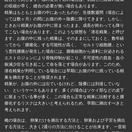
の収縮が早く、縫合の必要が無い場合もあります。
精巣はもともとお腹の中にあったものが、生後数週間（場合によ
っては数ヶ月）の間にお腹の外＝陰嚢に降りてきます。しかし、
ときおり精巣がお腹の中に留まったまま、成長が終わっても降り
てこない場合があります。このような状態を「潜在精巣」と呼び
ます。お腹の中に残った精巣は、そのままにしておくと、数年経
ってから「腫瘍化」する可能性が高く、「セルトリ細胞腫」とい
う悪性腫瘍が発生した場合には、腫瘍細胞から過剰に分泌される
エストロジェンにより骨髄抑制が起こり、不可逆性の貧血・血小
板減少症を引き起こして命を落とす場合があります。このため、
潜在精巣が判明している場合には早期にお腹の中に残っている精
巣を摘出することが推奨されます。
精巣が、お腹の外には出ているけれど、陰嚢には到達していな
い、というケースもあります。多くの場合はソケイ部などの皮下
に留まっている事が多く、この場合も正常な精巣に比較すると腫
瘍化するリスクは大きいと考えられるため、早期に摘出すべきと
考えられます。
雌の場合は、 卵巣だけを摘出する方法と、卵巣および子宮を摘出
する方法と、大きく2通りの方法に分けることが出来ます。一昔前