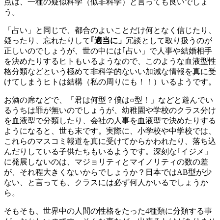
点は、一種の疑似科学（似非科学）と言っても良いでしょ
う。
「占い」と同じで、都合のよいことだけ何となく信じたり、
疑ったり、忘れたりして
｢適当に」
冗談として取り扱うのが
正しいのでしょうが、世の中には｢占い」で人事や結婚相手
を決めたりするヒトもいるようなので、このような血液型性
格分類などという極めて非科学的ないい加減な情報を真に受
けてしまうヒトは結構（私の周りにも！！）いるようです。
お酒の席などで、「君は何型？僕は○型！」などと遊んでい
るうちは罪が無いのでしょうが、幼稚園や学校のクラス分け
を血液型で分類したり、会社の人事を血液型で決めたりする
ようになると、世も末です。実際に、小学校や中学校では、
これらのマスコミ報道を真に受けてからかわれたり、落ち込
んだりしている子供たちもいるようです。深刻な｢イジメ」
に発展しないのは、マジョリティとマイノリティの数の差
が、それ程大きくないからでしょうか？日本ではAB型が少
ない、と言っても、クラスには必ず何人かいるでしょうか
ら。
そもそも、世界中の人間の性格をたった4種類に分類する事