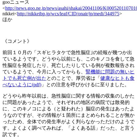
gooニュース
<
http://news.goo.ne.jp/news/asahi/shakai/20041106/K000520110701
nikkei<
http://nikkeibp.jp/wcs/leaf/CID/onair/jp/medi/344975
>
ほか
《コメント》
前回１０月の「スギヒラタケで急性脳症｣の続報が幾つか出
ているようです。どうやら以前にも、このキノコを食して急
性脳症を発症したり、死亡したりしている例が複数報告され
ているようで、今月に入ってからも、
腎機能に問題の無いヒ
トでも死亡例が出た
とのことで、厚労省は「
健康なヒトも食
べないように(pdf)
」との注意を呼びかけるに至りました。
どうやら昨年以前は、急性脳症に関する情報の収集のしかた
に問題があったようで、それぞれの地区の病院では散発的
に、このキノコによる（と疑われた）脳症の発生はあったよ
うなのですが、その情報が１箇所にまとめられることが無か
ったため、全体での発生率がよく判らなかっただけのようで
す。よくよく調べてみれば、「よくある話」だった、と言う
訳です。