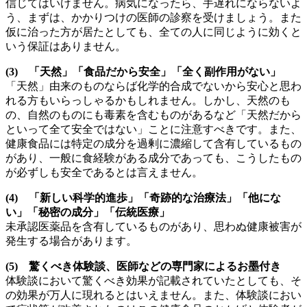
信じてはいけません。病気になったら、手遅れにならないよ
う、まずは、かかりつけの医師の診察を受けましょう。また
仮に治った方が居たとしても、全ての人に同じように効くと
いう保証はありません。
(3) 「天然」「食品だから安全」「全く副作用がない」
「天然」由来のものならば化学的合成でないから安心と思わ
れる方もいらっしゃるかもしれません。しかし、天然のも
の、自然のものにも毒素を含むものがあるなど「天然だから
といって全て安全ではない」ことに注意すべきです。また、
健康食品には特定の成分を過剰に濃縮して含有しているもの
があり、一般に食経験がある成分であっても、こうしたもの
が必ずしも安全であるとは言えません。
(4) 「新しい科学的進歩」「奇跡的な治療法」「他にな
い」「秘密の成分」「伝統医療」
未承認医薬品を含有しているものがあり、思わぬ健康被害が
発生する場合があります。
(5) 驚くべき体験談、医師などの専門家によるお墨付き
体験談において驚くべき効果が記載されていたとしても、そ
の効果が万人に現れるとはいえません。また、体験談におい