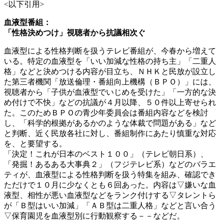
<以下引用>
血液型番組：
「性格決めつけ」視聴者から抗議相次ぐ
血液型による性格判断を扱うテレビ番組が、今春から増えて
いる。特定の血液型を「いい加減な性格の持ち主」「二重人
格」などと決めつける内容が目立ち、ＮＨＫと民放が設立し
た第三者機関「放送倫理・番組向上機構（ＢＰＯ）」には、
視聴者から「子供が血液型でいじめを受けた」「一方的な決
め付けで不快」などの抗議が４月以降、５０件以上寄せられ
た。このためＢＰＯの青少年委員会は番組内容などを検討
し、「科学的根拠があるかのような体裁で問題がある」など
と判断、近く民放各社に対し、番組制作にあたり慎重な対応
を、と要望する。
「決定！これが日本のベスト１００」（テレビ朝日系）、
「発掘！あるある大事典２」（フジテレビ系）などのバラエ
ティが、血液型による性格判断を扱う特集を組み、確認でき
ただけで１０月に少なくとも６回あった。内容は▽嫌いな血
液型、相性が悪い血液型などをランク付けする▽タレントら
が「Ｂ型はいい加減」「ＡＢ型は二重人格」などと言い合う
▽保育園児を血液型別に行動観察する－－などだ。