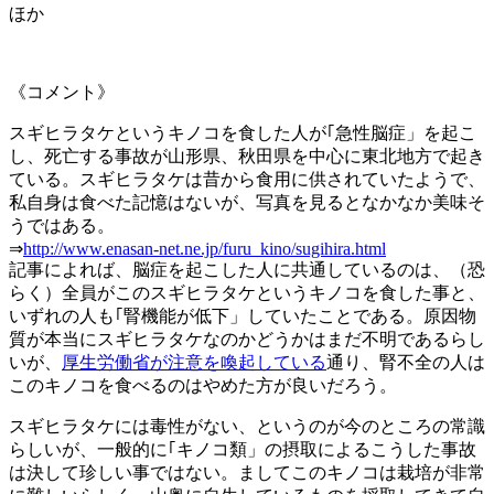
ほか
《コメント》
スギヒラタケというキノコを食した人が｢急性脳症」を起こ
し、死亡する事故が山形県、秋田県を中心に東北地方で起き
ている。スギヒラタケは昔から食用に供されていたようで、
私自身は食べた記憶はないが、写真を見るとなかなか美味そ
うではある。
⇒
http://www.enasan-net.ne.jp/furu_kino/sugihira.html
記事によれば、脳症を起こした人に共通しているのは、（恐
らく）全員がこのスギヒラタケというキノコを食した事と、
いずれの人も｢腎機能が低下」していたことである。原因物
質が本当にスギヒラタケなのかどうかはまだ不明であるらし
いが、
厚生労働省が注意を喚起している
通り、腎不全の人は
このキノコを食べるのはやめた方が良いだろう。
スギヒラタケには毒性がない、というのが今のところの常識
らしいが、一般的に｢キノコ類」の摂取によるこうした事故
は決して珍しい事ではない。ましてこのキノコは栽培が非常