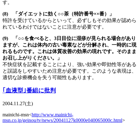
す。
(8) 「ダイエットに効く○○茶（特許番号××番）」
特許を受けているからといって、必ずしもその効果が認めら
れているわけではないことに注意が必要です。
(9) 「○○を食べると、3日目位に湿疹が見られる場合があり
ますが、これは体内の古い毒素などが分解され、一時的に現
れるものです。これは体質改善の効果の現れです。そのまま
お召し上がりください。」
不快症状を記載することにより、強い効果や即効性等がある
と誤認をしやすいため注意が必要です。このような表現は、
適切な診療機会を失う可能性もあります。
｢血液型｣番組に批判
2004.11.27(土)
mainichi-msn<
http://www.mainichi-
msn.co.jp/geinou/tv/news/20041127k0000e040065000c.html
>