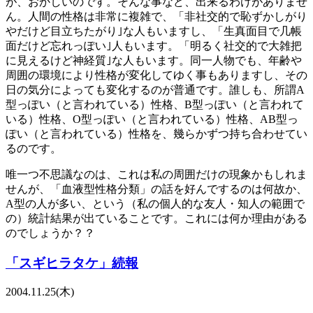
が、おかしいのです。そんな事など、出来るわけがありませ
ん。人間の性格は非常に複雑で、「非社交的で恥ずかしがり
やだけど目立ちたがり｣な人もいますし、「生真面目で几帳
面だけど忘れっぽい｣人もいます。「明るく社交的で大雑把
に見えるけど神経質｣な人もいます。同一人物でも、年齢や
周囲の環境により性格が変化してゆく事もありますし、その
日の気分によっても変化するのが普通です。誰しも、所謂A
型っぽい（と言われている）性格、B型っぽい（と言われて
いる）性格、O型っぽい（と言われている）性格、AB型っ
ぽい（と言われている）性格を、幾らかずつ持ち合わせてい
るのです。
唯一つ不思議なのは、これは私の周囲だけの現象かもしれま
せんが、「血液型性格分類」の話を好んでするのは何故か、
A型の人が多い、という（私の個人的な友人・知人の範囲で
の）統計結果が出ていることです。これには何か理由がある
のでしょうか？？
「スギヒラタケ」続報
2004.11.25(木)