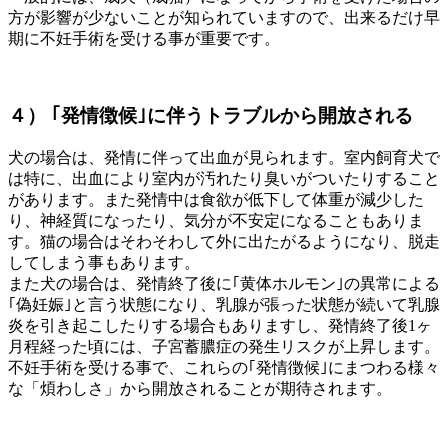
方が影響が少ないことが知られていますので、出来るだけ早
期に不妊手術を受ける事が重要です。
４） ｢発情徴候｣に伴うトラブルから開放される
犬の場合は、発情に伴って出血が見られます。室内飼育犬で
は特に、出血により室内が汚れたり臭いがついたりすること
があります。また発情中は食欲が低下して体重が減少した
り、神経質になったり、気分が不安定になることもありま
す。猫の場合はそわそわして外に出たがるようになり、脱走
してしまう事もあります。
また犬の場合は、発情終了後に｢黄体ホルモン｣の異常による
｢偽妊娠｣と言う状態になり、乳腺が張った状態が続いて乳腺
炎を引き起こしたりする場合もありますし、発情終了後1ヶ
月程経った頃には、子宮蓄膿症の発生リスクが上昇します。
不妊手術を受ける事で、これらの｢発情徴候｣にまつわる様々
な「煩わしさ」から開放されることが期待されます。