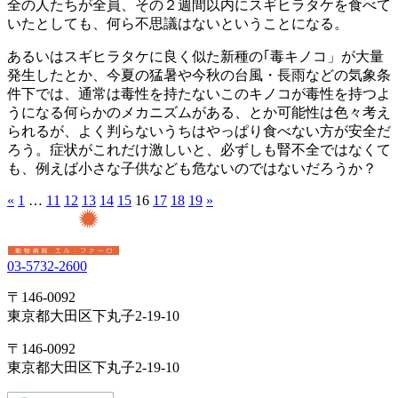
全の人たちが全員、その２週間以内にスギヒラタケを食べて
いたとしても、何ら不思議はないということになる。
あるいはスギヒラタケに良く似た新種の｢毒キノコ」が大量
発生したとか、今夏の猛暑や今秋の台風・長雨などの気象条
件下では、通常は毒性を持たないこのキノコが毒性を持つよ
うになる何らかのメカニズムがある、とか可能性は色々考え
られるが、よく判らないうちはやっぱり食べない方が安全だ
ろう。症状がこれだけ激しいと、必ずしも腎不全ではなくて
も、例えば小さな子供なども危ないのではないだろうか？
«
1
…
11
12
13
14
15
16
17
18
19
»
03-5732-2600
〒146-0092
東京都大田区下丸子2-19-10
〒146-0092
東京都大田区下丸子2-19-10