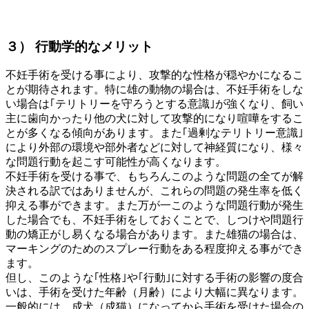
３） 行動学的なメリット
不妊手術を受ける事により、攻撃的な性格が穏やかになるこ
とが期待されます。特に雄の動物の場合は、不妊手術をしな
い場合は｢テリトリーを守ろうとする意識｣が強くなり、飼い
主に歯向かったり他の犬に対して攻撃的になり喧嘩をするこ
とが多くなる傾向があります。また｢過剰なテリトリー意識｣
により外部の環境や部外者などに対して神経質になり、様々
な問題行動を起こす可能性が高くなります。
不妊手術を受ける事で、もちろんこのような問題の全てが解
決される訳ではありませんが、これらの問題の発生率を低く
抑える事ができます。また万が一このような問題行動が発生
した場合でも、不妊手術をしておくことで、しつけや問題行
動の矯正がし易くなる場合があります。また雄猫の場合は、
マーキングのためのスプレー行動をある程度抑える事ができ
ます。
但し、このような｢性格｣や｢行動｣に対する手術の影響の度合
いは、手術を受けた年齢（月齢）により大幅に異なります。
一般的には、成犬（成猫）になってから手術を受けた場合の