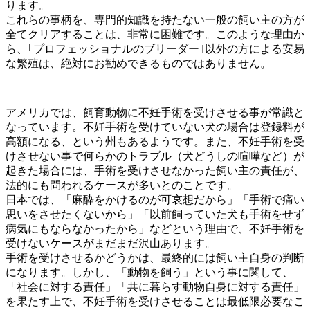
ります。
これらの事柄を、専門的知識を持たない一般の飼い主の方が
全てクリアすることは、非常に困難です。このような理由か
ら、｢プロフェッショナルのブリーダー｣以外の方による安易
な繁殖は、絶対にお勧めできるものではありません。
アメリカでは、飼育動物に不妊手術を受けさせる事が常識と
なっています。不妊手術を受けていない犬の場合は登録料が
高額になる、という州もあるようです。また、不妊手術を受
けさせない事で何らかのトラブル（犬どうしの喧嘩など）が
起きた場合には、手術を受けさせなかった飼い主の責任が、
法的にも問われるケースが多いとのことです。
日本では、「麻酔をかけるのが可哀想だから」「手術で痛い
思いをさせたくないから」「以前飼っていた犬も手術をせず
病気にもならなかったから」などという理由で、不妊手術を
受けないケースがまだまだ沢山あります。
手術を受けさせるかどうかは、最終的には飼い主自身の判断
になります。しかし、「動物を飼う」という事に関して、
「社会に対する責任」「共に暮らす動物自身に対する責任」
を果たす上で、不妊手術を受けさせることは最低限必要なこ