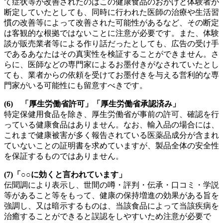
て症状等が改善されたのはこの健康食品のおかげと体験者が
断定していたとしても、同時に行われた医師の治療や生活習
慣の改善等によって改善された可能性があるなど、その断定
は客観的な根拠ではないことに注意が必要です。また、体験
談が販売業者等による作り話だったとしても、広告の受け手
であるあなたはその真実性を検証することができません。さ
らに、医師などの専門家によるお墨付きがなされていたとし
ても、業者からの依頼を受けてお墨付きを与える営利的な専
門家がいる可能性にも留意すべきです。
(6) 「厚生労働省許可」「厚生労働省承認済み」
特定保健用食品を除き、厚生労働省が事前の許可、確認を行
っている健康食品はありません。なお、輸入品の場合には、
これまで健康被害が多く報告されている医薬品成分が含まれ
ていないことの証明書を求めていますが、製品全体の安全性
を保証するものではありません。
(7)「○○に効くと言われています」
伝聞調により表示し、世間の噂・評判・伝承・口コミ・学説
等があること等をもって、健康の保持増進の効果がある旨を
強調し、又は暗示するものは、当該食品によって当該疾病を
治癒することができると誤認をしやすいため注意が必要で