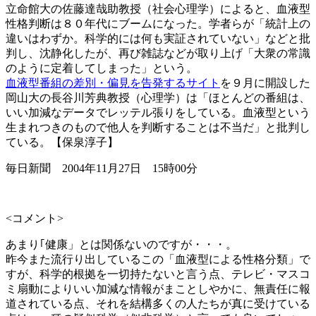
立命館大の佐藤達哉助教授（社会心理学）によると、血液型
性格判断は８０年代にブームになった。学者らが「統計上の
違いはわずか。科学的には何も実証されていない」などと批
判し、沈静化したが、再び雑誌などが取り上げ「大衆の常識
のように定着してしまった」という。
血液型番組の差別・偏見を告発するサイト
を９月に開設した
岡山大の長谷川芳典教授（心理学）は「ほとんどの番組は、
いい加減なデータでレッテル張りをしている。血液型という
生まれつきのもので他人を判断することは不当だ」と批判し
ている。【保泉淳子】
毎日新聞 2004年11月27日 15時00分
<コメント>
あまり｢健康」とは関係ないのですが・・・。
昨今また流行り出しているこの「血液型による性格分類」で
すが、科学的根拠を一切持たないと言う点、テレビ・マスコ
ミ扇動によりいい加減な情報がまことしやかに、無責任に報
道されている点、それを結構多くの人たちが真に受けている