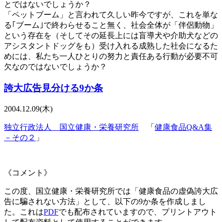
とではないでしょうか？
「ペットブーム」と言われて久しい昨今ですが、これを単な
る｢ブーム｣で終わらせること無く、社会全体が「伴侶動物」
という存在を（そしてその延長上には盲導犬や介助犬などの
アシスタントドッグをも）受け入れる成熟した社会になるた
めには、私たち一人ひとりの努力と責任ある行動が必要不可
欠なのではないでしょうか？
誇大広告見分ける9か条
2004.12.09(木)
独立行政法人 国立健康・栄養研究所
「
健康食品Q&A集
－その２
」
《コメント》
この度、国立健康・栄養研究所では「健康食品の虚偽誇大広
告に騙されない方法」として、以下の9か条を作成しまし
た。これは
PDF
でも配布されていますので、プリントアウト