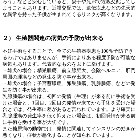
ろう」などと安心していると、親子や兄弟で近親交配してし
まうこともあります。近親交配では、遺伝疾患などの先天的
な異常を持った子供が生まれてくるリスクが高くなります。
２） 生殖器関連の病気の予防が出来る
不妊手術をすることで、全ての生殖器疾患を100％予防でき
るわけではありませんが、手術によりある程度予防が可能な
病気もあります。代表的なものを以下に挙げます。
・雄犬の場合；精巣腫瘍、前立腺肥大、会陰ヘルニア、肛門
周囲の腫瘍などの発生を防ぐ事が出来る。
・雌犬の場合；子宮蓄膿症、卵巣腫瘍、乳腺腫瘍、などの発
生を防ぐ事が出来る。
乳腺腫瘍の場合は、初回の発情（生理）が来る前に手術を受
けた場合と、1回目、2回目の発情が来てから手術を受けた場
合とでは、発生率に差があると言われています。より確実に
乳腺腫瘍の発生率を低く抑えたい場合は、初回発情が来る前
に手術を受ける事が大切です。
また糖尿病の動物では、発情に関連してインスリンの効きが
悪くなり、症状が悪化することが知られています。