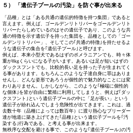
５） 「遺伝子プールの汚染」を防ぐ事が出来る
「品種」とは「ある共通の遺伝的特徴を持つ集団」であると
言えます。例えば、ゴールデンリトリバーをゴールデンリト
リバーたらしめているのはその遺伝子であり、このような共
通の特徴を示す遺伝子を持った集団を、品種としての「ゴー
ルデンリトリバー」、そしてこの｢共通の特徴｣を持たせるよ
うな遺伝子の集合を｢遺伝子プール｣と呼びます。
例えば、本来小型犬であるはずのポメラニアンでも、時々体
重が8kgくらいになる子がいます。あるいは足が短いはずの
ダックスフントでも、比較的長い足を持った子が生まれてく
る事があります。もちろんこのような子達自身に罪はありま
せんし、どんな姿形であろうが個性的で魅力的なことには変
わりありません。しかしながら、このような｢極端に個性的
な個体｣を皆が自由に繁殖に利用してしまうと、例えば｢ダッ
クスフント｣という遺伝子プールの中に「足が長い」という
遺伝子が紛れ込んでしまう危険性が出てきます。これは、過
去数十年（品種によっては数百年）に渡り熱心なブリーダー
達が地道に築き上げてきた｢品種｣という遺伝子プールを｢汚
染する｣行為である、と考える事が出来ます。
無秩序な交配を避ける事で、このような｢遺伝子プール｣の汚