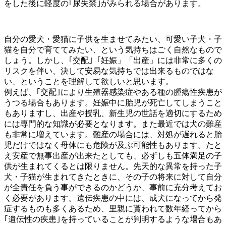
をした後に軽度の｢尿失禁｣がみられる場合があります。
自分の愛犬・愛猫に子供を生ませてみたい、可愛い子犬・子
猫を自分で育ててみたい、という気持ちはごく自然なもので
しょう。しかし、｢交配｣「妊娠」「出産」には非常に多くの
リスクを伴い、決して安易な気持ちでは出来るものではな
い、ということを理解して欲しいと思います。
例えば、｢交配｣により生殖器感染症やある種の腫瘍性疾患が
うつる場合もあります。妊娠中に胎児が死亡してしまうこと
もありますし、出産や授乳、新生児の世話を適切にするため
には専門的な知識が必要となります。また最近では犬の難産
も非常に増えています。難産の場合には、対処が遅れると胎
児だけではなく母体にも危険が及ぶ可能性もあります。たと
え安産で無事出産が出来たとしても、必ずしも五体満足の子
供が生まれてくるとは限りません。先天的な異常を持った子
犬・子猫が生まれてきたときに、その子の将来に対して自分
が全責任を負う事ができるのかどうか、事前に充分考えてお
く必要があります。遺伝疾患の中には、成犬になってから発
症するものも多くあるため、里親に貰われて数年経ってから
｢遺伝性の疾患｣を持っていることが判明するような場合もあ