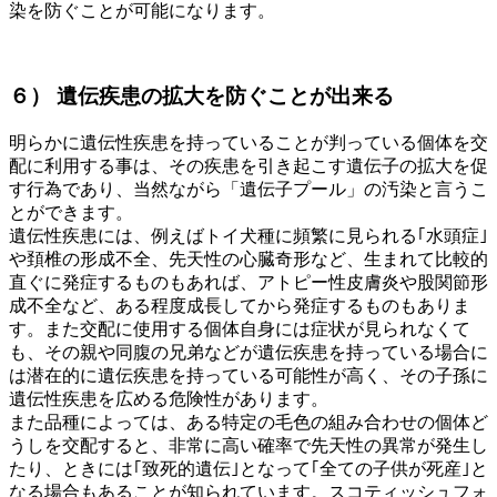
染を防ぐことが可能になります。
６） 遺伝疾患の拡大を防ぐことが出来る
明らかに遺伝性疾患を持っていることが判っている個体を交
配に利用する事は、その疾患を引き起こす遺伝子の拡大を促
す行為であり、当然ながら「遺伝子プール」の汚染と言うこ
とができます。
遺伝性疾患には、例えばトイ犬種に頻繁に見られる｢水頭症｣
や頚椎の形成不全、先天性の心臓奇形など、生まれて比較的
直ぐに発症するものもあれば、アトピー性皮膚炎や股関節形
成不全など、ある程度成長してから発症するものもありま
す。また交配に使用する個体自身には症状が見られなくて
も、その親や同腹の兄弟などが遺伝疾患を持っている場合に
は潜在的に遺伝疾患を持っている可能性が高く、その子孫に
遺伝性疾患を広める危険性があります。
また品種によっては、ある特定の毛色の組み合わせの個体ど
うしを交配すると、非常に高い確率で先天性の異常が発生し
たり、ときには｢致死的遺伝｣となって｢全ての子供が死産｣と
なる場合もあることが知られています。スコティッシュフォ