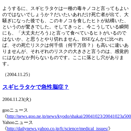
ようするに、スギヒラタケは一種の毒キノコと言ってもよい
のではないでしょうか？だいたいあれだけ死亡者が出て、大
騒ぎになった後でも、このキノコを食したヒトが結構いた、
というのが驚きでした。そしてきっと、今こうしている瞬間
にも、「大丈夫だろう｣と言って食べているヒトがいるので
はないか、と思うとやり切れません。BSEなんかに比べれ
ば、その死亡リスクは何千倍（何千万倍？）も高いに違いあ
りませんが、それぞれのリスクの大きさと言うのは、感覚的
にはなかなか判らないものです。ここに落とし穴がありま
す。
（2004.11.25）
スギヒラタケで急性脳症？
2004.11.23(火)
gooニュース
《
http://news.goo.ne.jp/news/kyodo/shakai/20041023/20041023a500
Yahooニュース
《
http://dailynews.yahoo.co.jp/fc/science/medical_issues/
》