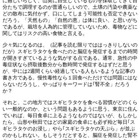
に難しいらしく、山奥に自生しているものを採取してきて自
分たちで調理するのが普通らしいので、土壌の汚染や農薬な
どの散布に気付かず、口にしてしまう可能性も否定できない
だろう。「天然もの」「自然の恵」は体に良い、と思いがち
であるが、栽培を人為的に管理していないため、毒物などに
関してはリスクの高い食物と言える。
少々気になるのは、（記事を読む限りでははっきりしないの
だが）スギヒラタケを食べたのと脳症を発症するまでの時間
が開きすぎているような気がする点である。通常、急性の中
毒症状なら摂取後数分から数時間で発症するはずだと思う
が、中には2週間くらい経過している人もいるような記事の
書き方である。慢性毒性なら１回食べただけでは問題にはな
らないだろうし、やっぱりキーワードは｢腎不全」だろう
か？
それと、この地方ではスギヒラタケを食べる習慣がどのくら
い一般的なのか、という問題もあるように思う。東京に住ん
でいれば、毎日食卓に上るようなものではないが、もしかし
たら、山形や秋田ではどの家庭の食卓にも必ず殆ど毎日｢ス
ギヒラタケのお浸し」やら｢スギヒラタケの天ぷら」が並ぶ
のかもしれない。もしそうだとすると、脳症を発症した腎不